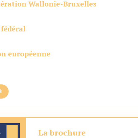
dération Wallonie-Bruxelles
 fédéral
ion européenne
É
La brochure